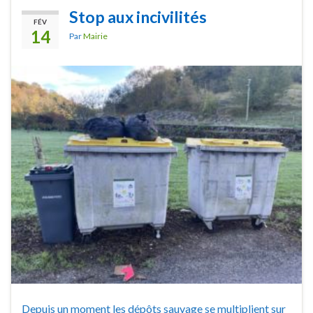
Stop aux incivilités
FÉV
14
Par
Mairie
Depuis un moment les dépôts sauvage se multiplient sur