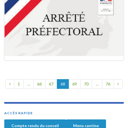
1
…
66
67
68
69
70
…
76
ACCÈS RAPIDE
Compte rendu du conseil
Menu cantine