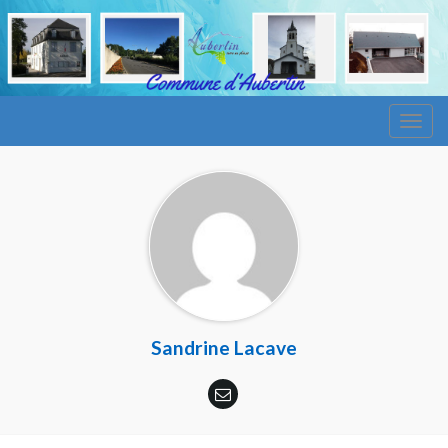
Togg
navig
Sandrine Lacave