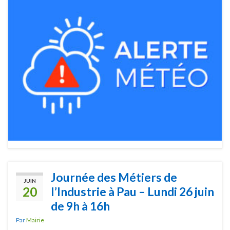
Journée des Métiers de
JUIN
20
l’Industrie à Pau – Lundi 26 juin
de 9h à 16h
Par
Mairie