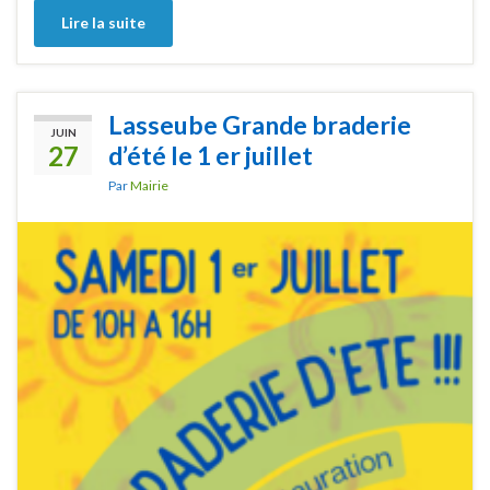
Lire la suite
Lasseube Grande braderie
JUIN
27
d’été le 1 er juillet
Par
Mairie