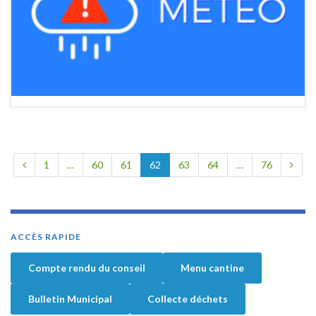
1
…
60
61
62
63
64
…
76
ACCÈS RAPIDE
Compte rendu du conseil
Menu cantine
Bulletin Municipal
Collecte déchets