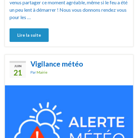
venus partager ce moment agréable, même si le feu a été
un peu lent à démarrer ! Nous vous donnons rendez vous
pour les …
Lire la suite
Vigilance météo
JUIN
21
Par
Mairie