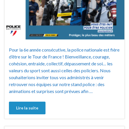
Pour la 6e année consécutive, la police nationale est fière
d’être sur le Tour de France ! Bienveillance, courage,
cohésion, entraide, collectif, dépassement de soi… les
valeurs du sport sont aussi celles des policiers. Nous
souhaiterions inviter tous vos administrés à venir
retrouver nos équipes sur notre stand police : des
animations et surprises sont prévues afin …
Lire la suite