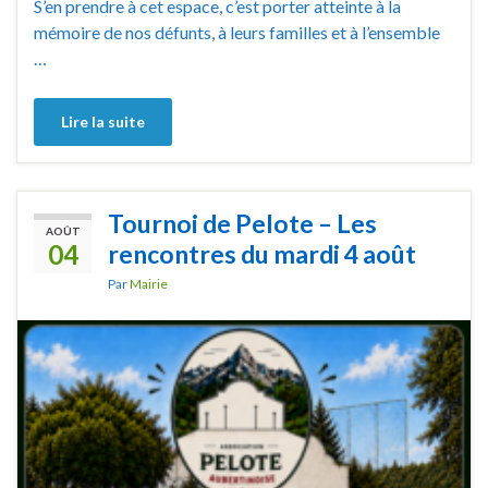
S’en prendre à cet espace, c’est porter atteinte à la
mémoire de nos défunts, à leurs familles et à l’ensemble
…
Lire la suite
Tournoi de Pelote – Les
AOÛT
04
rencontres du mardi 4 août
Par
Mairie