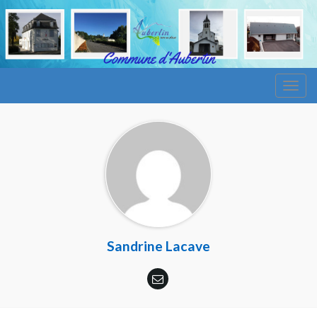
Togg
navig
Sandrine Lacave