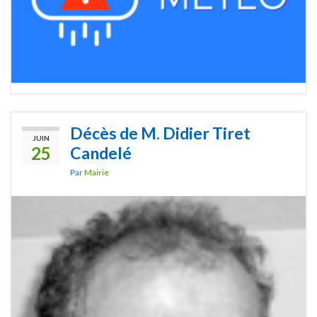
Décès de M. Didier Tiret
JUIN
25
Candelé
Par
Mairie