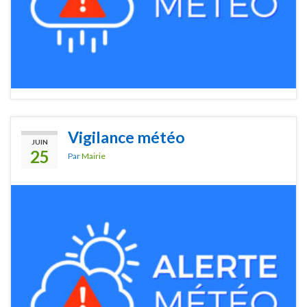
Vigilance météo
JUIN
25
Par
Mairie