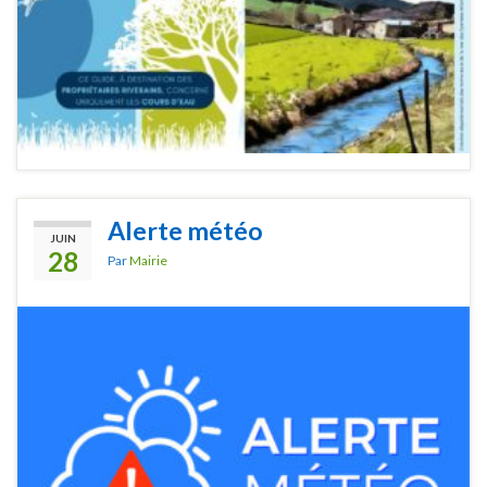
Alerte météo
JUIN
28
Par
Mairie