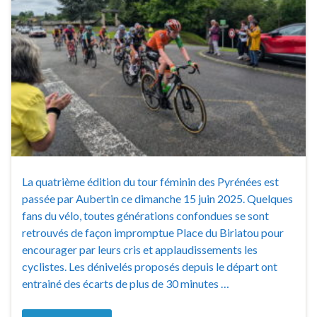
La quatrième édition du tour féminin des Pyrénées est
passée par Aubertin ce dimanche 15 juin 2025. Quelques
fans du vélo, toutes générations confondues se sont
retrouvés de façon impromptue Place du Biriatou pour
encourager par leurs cris et applaudissements les
cyclistes. Les dénivelés proposés depuis le départ ont
entrainé des écarts de plus de 30 minutes …