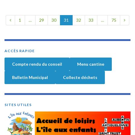
1
…
29
30
31
32
33
…
75
ACCÈS RAPIDE
Compte rendu du conseil
Menu cantine
Bulletin Municipal
Collecte déchets
SITES UTILES