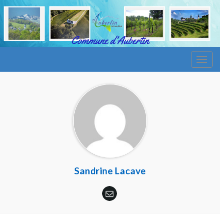
Togg
navig
Sandrine Lacave