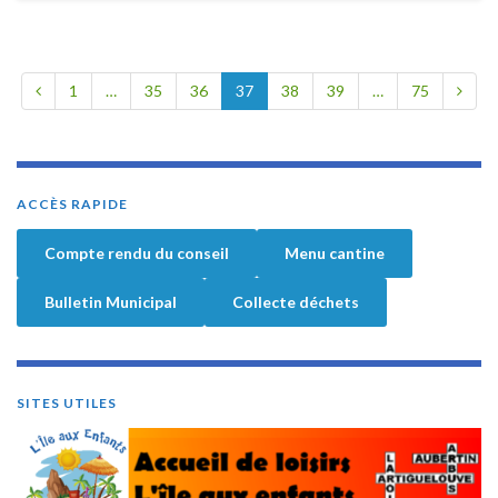
1
…
35
36
37
38
39
…
75
ACCÈS RAPIDE
Compte rendu du conseil
Menu cantine
Bulletin Municipal
Collecte déchets
SITES UTILES