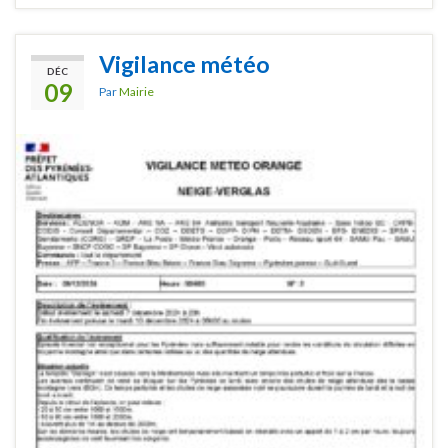
Vigilance météo
DÉC
09
Par
Mairie