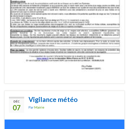
Vigilance météo
DÉC
07
Par
Mairie